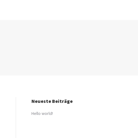
ntakt
ntakt
Online Shoppen
Online Shoppen
Neueste Beiträge
Hello world!