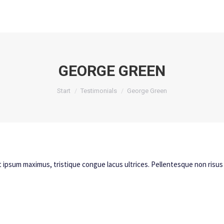
uns
uns
Unser Service
Unser Service
Unser Sortiment
Unser Sortiment
News
News
Ko
Ko
GEORGE GREEN
Sie befinden sich hier:
Start
Testimonials
George Green
at ipsum maximus, tristique congue lacus ultrices. Pellentesque non risus