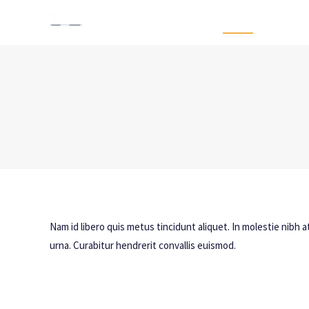
Home
Home
Über 
Über 
Nam id libero quis metus tincidunt aliquet. In molestie nibh 
urna. Curabitur hendrerit convallis euismod.